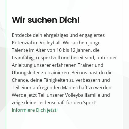
Wir suchen Dich!
Wi
Entdecke dein ehrgeiziges und engagiertes
Wills
Potenzial im Volleyball! Wir suchen junge
erre
such
Talente im Alter von 10 bis 12 Jahren, die
komm 
teamfähig, respektvoll und bereit sind, unter der
zwisc
Anleitung unserer erfahrenen Trainer und
beweg
Übungsleiter zu trainieren. Bei uns hast du die
finde
ine
Chance, deine Fähigkeiten zu verbessern und
unter
bst
Teil einer aufregenden Mannschaft zu werden.
Respe
r die
Werde jetzt Teil unserer Volleyballfamilie und
Anfän
zeige deine Leidenschaft für den Sport!
genau
Orte
Informiere Dich jetzt!
unse