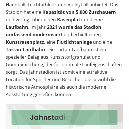
Handball, Leichtathletik und Volleyball anbietet. Das
Stadion hat eine
Kapazität von 5.000 Zuschauern
und verfügt über einen
Rasenplatz
und eine
Laufbahn
. Im Jahr
2021 wurde das Stadion
umfassend modernisiert
und erhielt einen
Kunstrasenplatz
, eine
Flutlichtanlage
und eine
Tartan-Laufbahn
. Die Tartan-Laufbahn ist ein
spezieller Belag aus Kunststoffgranulat und
Gummimischung, der für optimale Laufeigenschaften
sorgt. Das Jahnstadion ist somit eine attraktive
Location für Sportler und Besucher, die sowohl die
historische Atmosphäre als auch die moderne
Ausstattung genießen können.
J
a
h
n
s
t
a
d
i
o
n
m
i
e
t
e
n