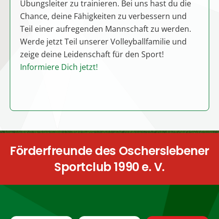
und
Übungsleiter zu trainieren. Bei uns hast du die
Train
und
Chance, deine Fähigkeiten zu verbessern und
hast 
n
Teil einer aufregenden Mannschaft zu werden.
verbe
Werde jetzt Teil unserer Volleyballfamilie und
Manns
zeige deine Leidenschaft für den Sport!
deine
Informiere Dich jetzt!
Dich j
Förderfreunde des Oscherslebener
Sportclub 1990 e. V.