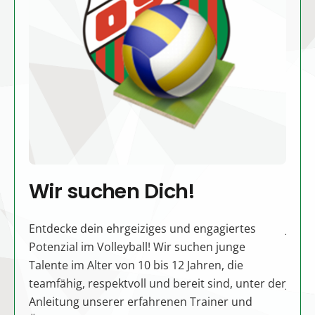
Wir suchen Dich!
Wi
SC!
Entdecke dein ehrgeiziges und engagiertes
Jetzt
lied
Potenzial im Volleyball! Wir suchen junge
engag
Talente im Alter von 10 bis 12 Jahren, die
Wir s
lung
teamfähig, respektvoll und bereit sind, unter der
Jahre
 Jahr
Anleitung unserer erfahrenen Trainer und
sind,