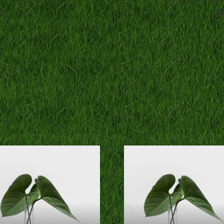
or.
ip