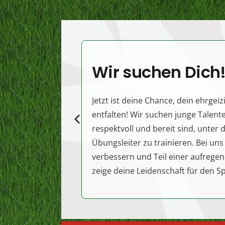
amet, consectetur
adipiscing elit. Morbi
sagittis, sem quis
lacinia faucibus, orci
ipsum gravida tortor.
Wir suchen Dich
Jetzt ist deine Chance, dein ehrgei
entfalten! Wir suchen junge Talente
respektvoll und bereit sind, unter
Übungsleiter zu trainieren. Bei uns
verbessern und Teil einer aufrege
zeige deine Leidenschaft für den S