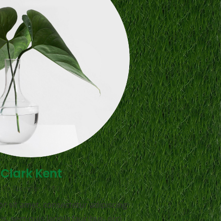
Clark Kent
Co-Founder / CTO
r sit amet, consectetur adipiscing
tis, sem quis lacinia faucibus, orci