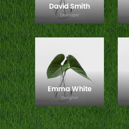
David Smith
Developer
Lorem ipsum dolor sit
amet, consectetur
adipiscing elit. Morbi
sagittis, sem quis
lacinia faucibus, orci
ipsum gravida tortor.
Emma White
Designer
Lorem ipsum dolor sit