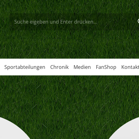
Sportabteilungen
Chronik
Medien
FanShop
Kontak