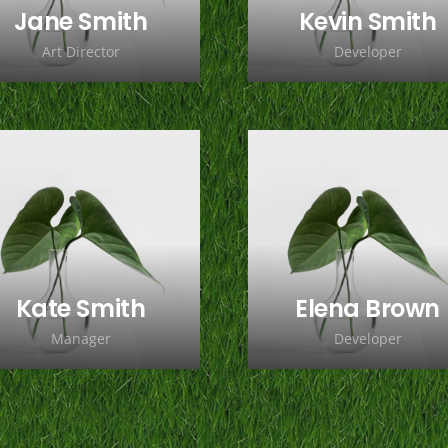
Jane Smith
Kevin Smith
Art Director
Developer
Lorem ipsum dolor sit
Lorem ipsum dolor si
amet, consectetur
amet, consectetur
adipiscing elit. Morbi
adipiscing elit. Morbi
sagittis, sem quis
sagittis, sem quis
lacinia faucibus, orci
lacinia faucibus, orci
ipsum gravida tortor.
ipsum gravida tortor.
Kate Smith
Elena Brown
Manager
Developer
Lorem ipsum dolor sit
Lorem ipsum dolor si