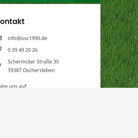
ontakt
info@osc1990.de
0 39 49 20 26
Schermcker Straße 35
39387 Oschersleben
lge uns auf:
Impressum
Datenschutz
Login