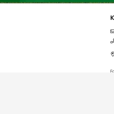
K
Fo
ienDESIGN Ingo Wiederhold
Startseite