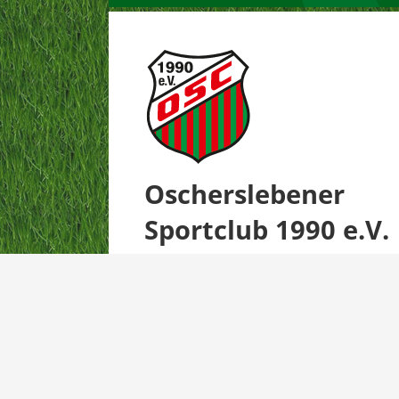
Oscherslebener
Sportclub 1990 e.V.
© 2023 OSC1990.de | Created by med