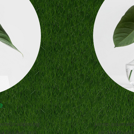
e
ctetur adipiscing
Lorem ipsum dolo
nia faucibus, orci
elit. Morbi sagit