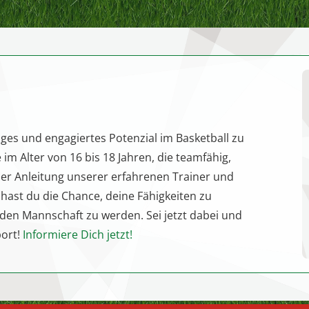
amet, consectetur
amet, consectetur
adipiscing elit. Morbi
adipiscing elit. Morbi
sagittis, sem quis
sagittis, sem quis
lacinia faucibus, orci
lacinia faucibus, orci
ipsum gravida tortor.
ipsum gravida tortor.
!
ziges und engagiertes Potenzial im Basketball zu
 im Alter von 16 bis 18 Jahren, die teamfähig,
 der Anleitung unserer erfahrenen Trainer und
 hast du die Chance, deine Fähigkeiten zu
nden Mannschaft zu werden. Sei jetzt dabei und
port!
Informiere Dich jetzt!