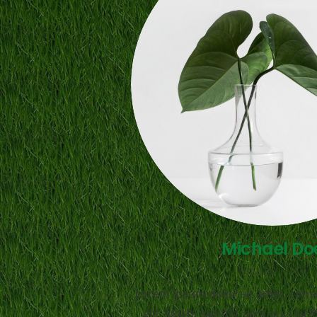
Michael Do
Founder / CEO
Lorem ipsum dolor sit amet, conse
elit. Morbi sagittis, sem quis laci