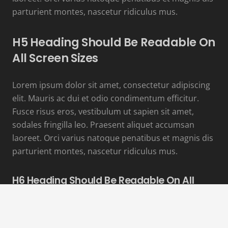
parturient montes, nascetur ridiculus mus.
H5 Heading Should Be Readable On
All Screen Sizes
Lorem ipsum dolor sit amet, consectetur adipiscing
elit. Mauris ac dui et odio condimentum efficitur.
Fusce risus eros, vestibulum ut sapien sit amet,
sodales fringilla leo. Praesent aliquet accumsan
laoreet. Orci varius natoque penatibus et magnis dis
parturient montes, nascetur ridiculus mus.
H6 Heading Should Be Readable On All
Screen Sizes
Lorem ipsum dolor sit amet, consectetur adipiscing