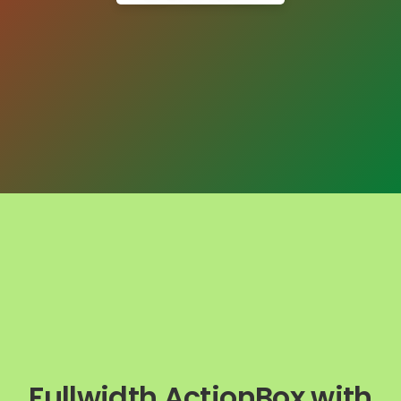
Fullwidth ActionBox with