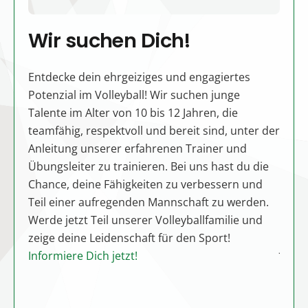
Wir suchen Dich!
Mi
St
d
Entdecke dein ehrgeiziges und engagiertes
alten!
Potenzial im Volleyball! Wir suchen junge
Es gi
is 18
Talente im Alter von 10 bis 12 Jahren, die
in ei
it
teamfähig, respektvoll und bereit sind, unter der
Viell
nen
Anleitung unserer erfahrenen Trainer und
Stimm
 uns
Übungsleiter zu trainieren. Bei uns hast du die
herrs
Chance, deine Fähigkeiten zu verbessern und
Allta
Teil einer aufregenden Mannschaft zu werden.
aktiv
zeige
Werde jetzt Teil unserer Volleyballfamilie und
Locat
re
zeige deine Leidenschaft für den Sport!
Jahns
Informiere Dich jetzt!
für b
Mehr