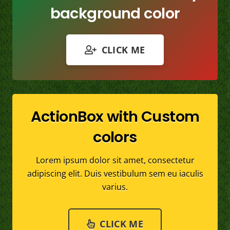
background color
CLICK ME
ActionBox with Custom
colors
Lorem ipsum dolor sit amet, consectetur
adipiscing elit. Duis vestibulum sem eu iaculis
varius.
CLICK ME